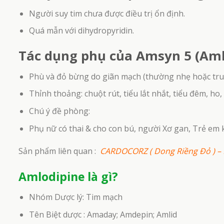
Người suy tim chưa được điều trị ổn định.
Quá mẫn với dihydropyridin.
Tác dụng phụ của Amsyn 5 (Am
Phù và đỏ bừng do giãn mạch (thường nhẹ hoặc tru
Thỉnh thoảng: chuột rút, tiểu lắt nhắt, tiểu đêm, ho,
Chú ý đề phòng:
Phụ nữ có thai & cho con bú, người Xơ gan, Trẻ em
Sản phẩm liên quan :
CARDOCORZ ( Dong Riềng Đỏ ) –
Amlodipine là gì?
HẾT HÀNG
Nhóm Dược lý: Tim mạch
Tên Biệt dược : Amaday; Amdepin; Amlid