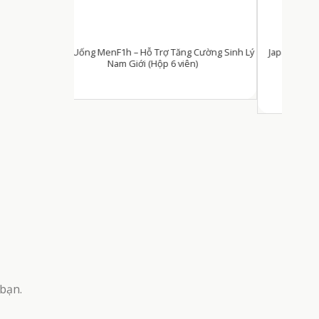
g Cường Sinh Lý
Japa Kids – Siro Hỗ Trợ Ăn Ngon Miệng (Chai
iên)
100ml)
0
₫
 bạn.