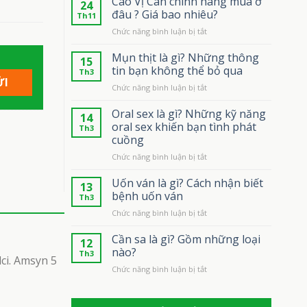
Cao Vị Can chính hãng mua ở
24
đâu ? Giá bao nhiêu?
Th11
ở
Chức năng bình luận bị tắt
Cao
Vị
Mụn thịt là gì? Những thông
15
Can
tin bạn không thể bỏ qua
Th3
chính
ở
Chức năng bình luận bị tắt
hãng
Mụn
mua
thịt
Oral sex là gì? Những kỹ năng
ở
14
là
đâu
oral sex khiến bạn tình phát
Th3
gì?
?
cuồng
Những
Giá
ở
Chức năng bình luận bị tắt
thông
bao
Oral
tin
nhiêu?
sex
bạn
Uốn ván là gì? Cách nhận biết
13
là
không
bệnh uốn ván
Th3
gì?
thể
ở
Chức năng bình luận bị tắt
Những
bỏ
Uốn
kỹ
qua
ván
Cần sa là gì? Gồm những loại
năng
12
là
oral
nào?
Th3
ci. Amsyn 5
gì?
sex
ở
Chức năng bình luận bị tắt
Cách
khiến
Cần
nhận
bạn
sa
biết
tình
là
bệnh