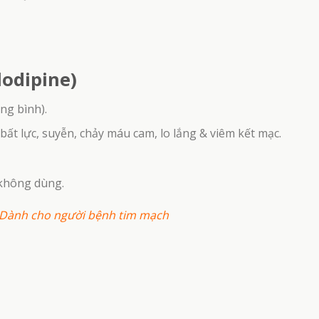
lodipine)
ng bình).
 bất lực, suyễn, chảy máu cam, lo lắng & viêm kết mạc.
 không dùng.
 Dành cho người bệnh tim mạch
HẾT HÀNG
HẾT HÀNG