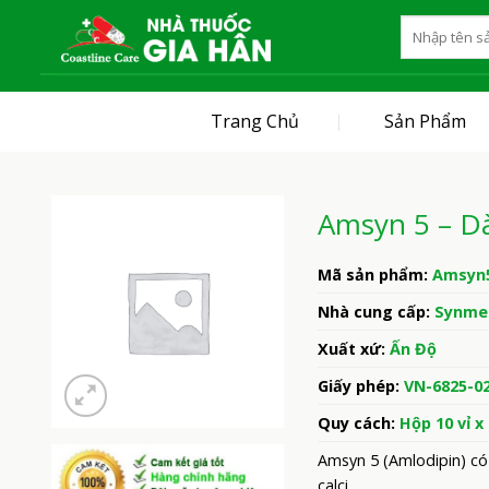
Skip
to
content
Trang Chủ
Sản Phẩm
Amsyn 5 – Dà
Mã sản phẩm:
Amsyn
Nhà cung cấp:
Synmed
Xuất xứ:
Ấn Độ
Giấy phép:
VN-6825-0
Quy cách:
Hộp 10 vỉ x
Amsyn 5 (Amlodipin) có
calci.