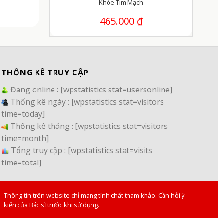
Khỏe Tim Mạch
465.000
₫
THỐNG KÊ TRUY CẬP
Đang online :
[wpstatistics stat=usersonline]
Thống kê ngày :
[wpstatistics stat=visitors
time=today]
Thống kê tháng :
[wpstatistics stat=visitors
time=month]
Tổng truy cập :
[wpstatistics stat=visits
time=total]
Thông tin trên website chỉ mang tính chất tham khảo. Cần hỏi ý
kiến của Bác sĩ trước khi sử dụng.