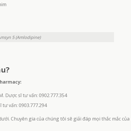
him
ên Sủi Xương Khớp BOCA – Giảm Sưng Do
Viên Uống MenF1h – Hỗ Trợ Tăn
iêm Khớp & Giúp Khớp Xương Chắc Khỏe
Nam Giới (Hộp 6 v
msyn 5 (Amlodipine)
âu?
harmacy:
. Dược sĩ tư vấn: 0902.777.354
 tư vấn: 0903.777.294
dưới. Chuyên gia của chúng tôi sẽ giải đáp mọi thắc mắc của