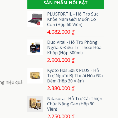
phát
SẢN PHẨM NỔI BẬT
gì?
uốn
cuồng
Gồm
ván
những
PLUSFORTIL - Hỗ Trợ Sức
loại
Khỏe Nam Giới Muốn Có
nào?
Con (Hộp 60 Viên)
4.082.000
₫
Duo Vital - Hỗ Trợ Phòng
Ngừa & Điều Trị Thoái Hóa
Khớp (Hộp 500ml)
2.900.000
₫
Kyoto Has 50EX PLUS - Hỗ
Trợ Người Bị Thoái Hóa Đĩa
Đệm (Hộp 30 Viên)
ông hiệu quả
2.380.000
₫
Nitasora - Hỗ Trợ Cải Thiện
Chức Năng Gan (Hộp 90
Viên)
2.250.000
₫