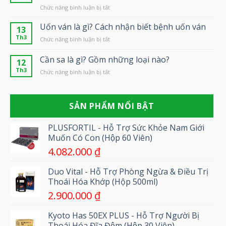
?
ở
Chức năng bình luận bị tắt
Những
Giá
Oral
thông
bao
sex
Uốn ván là gì? Cách nhận biết bệnh uốn ván
tin
nhiêu?
13
là
bạn
Th3
ở
Chức năng bình luận bị tắt
gì?
không
Uốn
Những
thể
ván
Cần sa là gì? Gồm những loại nào?
kỹ
bỏ
12
là
năng
qua
Th3
ở
Chức năng bình luận bị tắt
gì?
oral
Cần
Cách
sex
sa
nhận
khiến
là
biết
bạn
SẢN PHẨM NỔI BẬT
gì?
bệnh
tình
Gồm
uốn
phát
những
ván
PLUSFORTIL - Hỗ Trợ Sức Khỏe Nam Giới
cuồng
loại
Muốn Có Con (Hộp 60 Viên)
nào?
4.082.000
₫
Duo Vital - Hỗ Trợ Phòng Ngừa & Điều Trị
Thoái Hóa Khớp (Hộp 500ml)
2.900.000
₫
Kyoto Has 50EX PLUS - Hỗ Trợ Người Bị
Thoái Hóa Đĩa Đệm (Hộp 30 Viên)