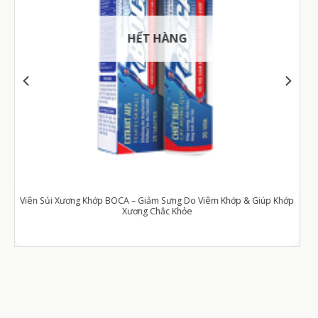
HẾT HÀNG
p Khớp
Viên Uống MenF1h – Hỗ Trợ Tăng Cường Sinh Lý Nam Giới (Hộp 6 viên)