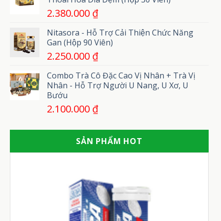
2.380.000
₫
Nitasora - Hỗ Trợ Cải Thiện Chức Năng
Gan (Hộp 90 Viên)
2.250.000
₫
Combo Trà Cô Đặc Cao Vị Nhân + Trà Vị
Nhân - Hỗ Trợ Người U Nang, U Xơ, U
Bướu
2.100.000
₫
SẢN PHẨM HOT