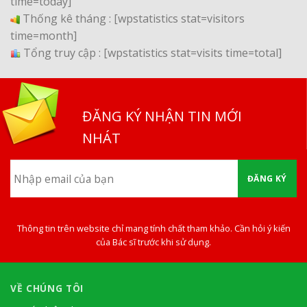
time=today]
Thống kê tháng :
[wpstatistics stat=visitors
time=month]
Tổng truy cập :
[wpstatistics stat=visits time=total]
ĐĂNG KÝ NHẬN TIN MỚI
NHÁT
ĐĂNG KÝ
Thông tin trên website chỉ mang tính chất tham khảo. Cần hỏi ý kiến
của Bác sĩ trước khi sử dụng.
VỀ CHÚNG TÔI