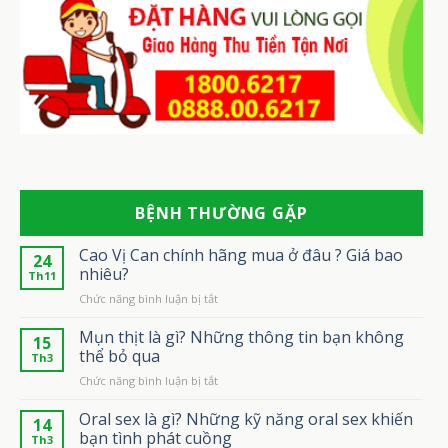
BỆNH THƯỜNG GẶP
Cao Vị Can chính hãng mua ở đâu ? Giá bao
24
nhiêu?
Th11
ở
Chức năng bình luận bị tắt
Cao
Vị
Mụn thịt là gì? Những thông tin bạn không
15
Can
thể bỏ qua
Th3
chính
ở
Chức năng bình luận bị tắt
hãng
Mụn
mua
thịt
Oral sex là gì? Những kỹ năng oral sex khiến
ở
14
là
đâu
bạn tình phát cuồng
Th3
gì?