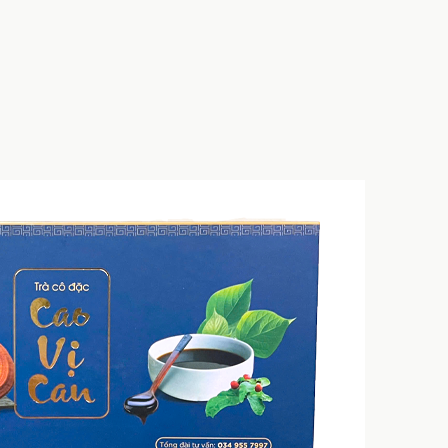
HẾT HÀNG
HẾT HÀN