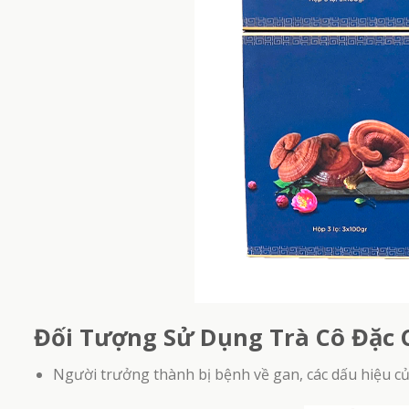
Trà Cô Đặc Cao Vị Can – Hỗ Trợ Cải Thiện Chức
Lin
Năng Gan (Hộp 300gr)
1.950.000
₫
Đối Tượng Sử Dụng Trà Cô Đặc 
Người trưởng thành bị bệnh về gan, các dấu hiệu