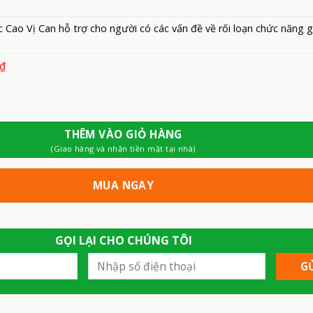
.
 Cao Vị Can hỗ trợ cho người có các vấn đề về rối loạn chức năng 
₫
THÊM VÀO GIỎ HÀNG
(Giao hàng và nhận tiền mặt tại nhà)
MUA NGAY
GỌI LẠI CHO CHÚNG TÔI