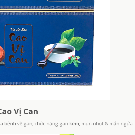
Viên Sủi Xương Khớp BOCA 
h Tự Đan – Giải pháp cho người hiếm muộn
Viêm Khớp & Giúp Khớp Xư
Cao Vị Can
 của bệnh về gan, chức năng gan kém, mụn nhọt & mẩn ngứa