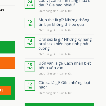
Cao Vị Can chính hãng mua ở
24
đâu ? Giá bao nhiêu?
Th11
gan
ở
Chức năng bình luận bị tắt
Cao
Vị
Mụn thịt là gì? Những thông
15
Can
tin bạn không thể bỏ qua
Th3
chính
ở
Chức năng bình luận bị tắt
hãng
Mụn
mua
thịt
Oral sex là gì? Những kỹ năng
ở
14
là
đâu
oral sex khiến bạn tình phát
Th3
gì?
?
cuồng
Những
Giá
ở
Chức năng bình luận bị tắt
thông
bao
Oral
tin
nhiêu?
sex
bạn
Uốn ván là gì? Cách nhận biết
13
là
không
bệnh uốn ván
Th3
gì?
thể
ở
Chức năng bình luận bị tắt
Những
bỏ
Uốn
kỹ
qua
ván
Cần sa là gì? Gồm những loại
năng
12
là
oral
nào?
Th3
gì?
sex
ở
Chức năng bình luận bị tắt
Cách
khiến
Cần
nhận
bạn
sa
biết
tình
là
bệnh