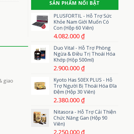
phát
SẢN PHẨM NỔI BẬT
gì?
uốn
cuồng
Gồm
ván
những
PLUSFORTIL - Hỗ Trợ Sức
loại
Khỏe Nam Giới Muốn Có
nào?
Con (Hộp 60 Viên)
4.082.000
₫
Duo Vital - Hỗ Trợ Phòng
Ngừa & Điều Trị Thoái Hóa
Khớp (Hộp 500ml)
2.900.000
₫
Kyoto Has 50EX PLUS - Hỗ
& giao
Trợ Người Bị Thoái Hóa Đĩa
Đệm (Hộp 30 Viên)
2.380.000
₫
Nitasora - Hỗ Trợ Cải Thiện
Chức Năng Gan (Hộp 90
Viên)
2.250.000
₫