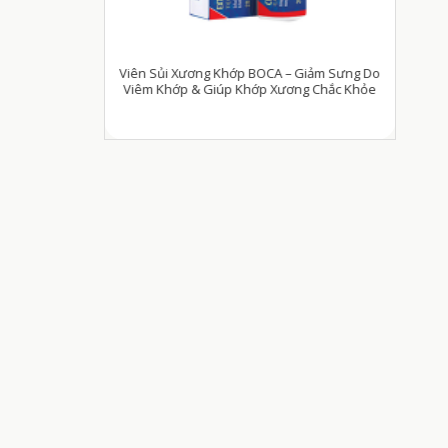
– Giảm Sưng Do
Viên Uống MenF1h – Hỗ Trợ Tăng Cường Sinh Lý
Japa 
ơng Chắc Khỏe
Nam Giới (Hộp 6 viên)