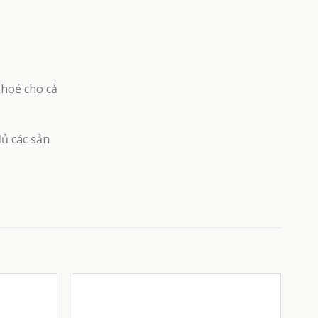
khoẻ cho cả
đủ các sản