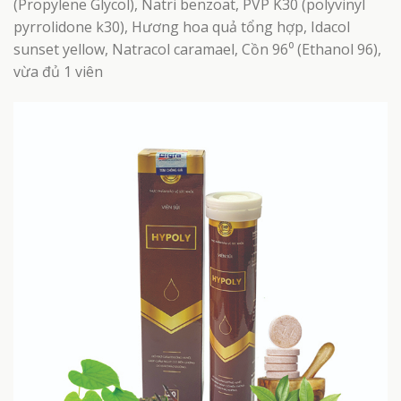
(Propylene Glycol), Natri benzoat, PVP K30 (polyvinyl
pyrrolidone k30), Hương hoa quả tổng hợp, Idacol
sunset yellow, Natracol caramael, Cồn 96⁰ (Ethanol 96),
vừa đủ 1 viên