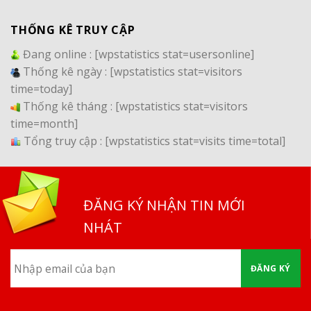
THỐNG KÊ TRUY CẬP
Đang online :
[wpstatistics stat=usersonline]
Thống kê ngày :
[wpstatistics stat=visitors
time=today]
Thống kê tháng :
[wpstatistics stat=visitors
time=month]
Tổng truy cập :
[wpstatistics stat=visits time=total]
ĐĂNG KÝ NHẬN TIN MỚI
NHÁT
ĐĂNG KÝ