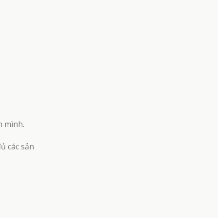
h mình.
đủ các sản