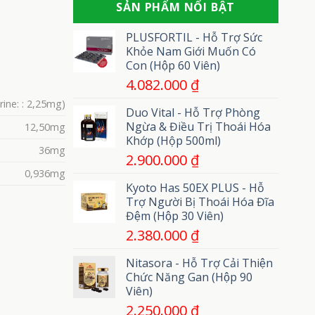
phát
SẢN PHẨM NỔI BẬT
gì?
uốn
cuồng
Gồm
ván
những
PLUSFORTIL - Hỗ Trợ Sức
loại
Khỏe Nam Giới Muốn Có
nào?
Con (Hộp 60 Viên)
4.082.000
₫
ine: : 2,25mg)
Duo Vital - Hỗ Trợ Phòng
Ngừa & Điều Trị Thoái Hóa
12,50mg
Khớp (Hộp 500ml)
36mg
2.900.000
₫
0,936mg
Kyoto Has 50EX PLUS - Hỗ
Trợ Người Bị Thoái Hóa Đĩa
Đệm (Hộp 30 Viên)
2.380.000
₫
Nitasora - Hỗ Trợ Cải Thiện
Chức Năng Gan (Hộp 90
Viên)
2.250.000
₫