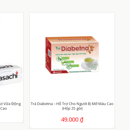
Xơ Vữa Động
Trà Diabetna – Hỗ Trợ Cho Người Bị Mỡ Máu Cao
 Cao
(Hộp 25 gói)
49.000
₫