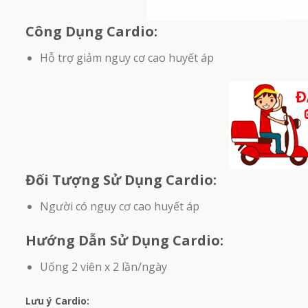
Công Dụng Cardio:
Trà Cô Đặc Cao Vị Can – Hỗ Trợ Cải Thiện Chức
Lin
Hỗ trợ giảm nguy cơ cao huyết áp
Năng Gan (Hộp 300gr)
1.950.000
₫
Đối Tượng Sử Dụng Cardio:
Người có nguy cơ cao huyết áp
Hướng Dẫn Sử Dụng Cardio:
Uống 2 viên x 2 lần/ngày
Lưu ý Cardio
: