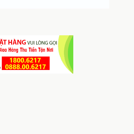
Viên Sủi Xương Khớp BOCA 
h Tự Đan – Giải pháp cho người hiếm muộn
Viêm Khớp & Giúp Khớp Xư