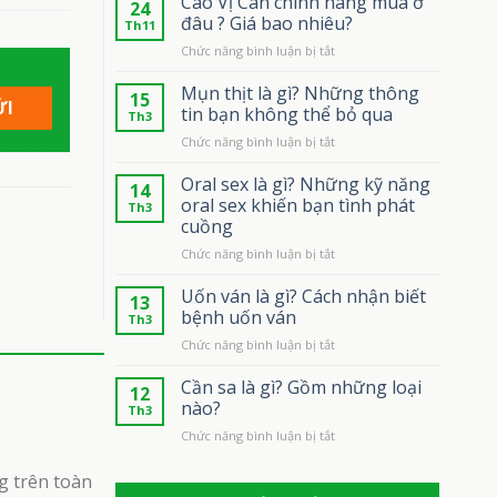
Cao Vị Can chính hãng mua ở
24
đâu ? Giá bao nhiêu?
Th11
ở
Chức năng bình luận bị tắt
Cao
Vị
Mụn thịt là gì? Những thông
15
Can
tin bạn không thể bỏ qua
Th3
chính
ở
Chức năng bình luận bị tắt
hãng
Mụn
mua
thịt
Oral sex là gì? Những kỹ năng
ở
14
là
đâu
oral sex khiến bạn tình phát
Th3
gì?
?
cuồng
Những
Giá
ở
Chức năng bình luận bị tắt
thông
bao
Oral
tin
nhiêu?
sex
bạn
Uốn ván là gì? Cách nhận biết
13
là
không
bệnh uốn ván
Th3
gì?
thể
ở
Chức năng bình luận bị tắt
Những
bỏ
Uốn
kỹ
qua
ván
Cần sa là gì? Gồm những loại
năng
12
là
oral
nào?
Th3
gì?
sex
ở
Chức năng bình luận bị tắt
Cách
khiến
Cần
nhận
bạn
sa
biết
g trên toàn
tình
là
bệnh