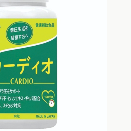
HẾT HÀNG
HẾT HÀNG