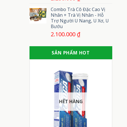
Combo Trà Cô Đặc Cao Vị
Nhân + Trà Vị Nhân - Hỗ
Trợ Người U Nang, U Xơ, U
Bướu
2.100.000
₫
SẢN PHẨM HOT
HẾT HÀNG