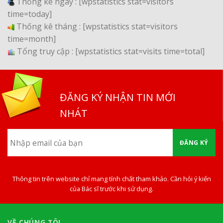
Thống kê ngày :
[wpstatistics stat=visitors
time=today]
Thống kê tháng :
[wpstatistics stat=visitors
time=month]
Tổng truy cập :
[wpstatistics stat=visits time=total]
ĐĂNG KÝ NHẬN TIN MỚI
NHÁT
ĐĂNG KÝ
Thông tin trên website chỉ mang tính chất tham khảo. Cần hỏi ý kiến
của Bác sĩ trước khi sử dụng.
VỀ CHÚNG TÔI