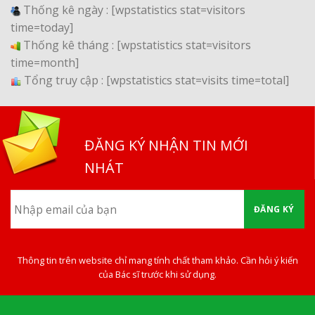
Thống kê ngày :
[wpstatistics stat=visitors
time=today]
Thống kê tháng :
[wpstatistics stat=visitors
time=month]
Tổng truy cập :
[wpstatistics stat=visits time=total]
ĐĂNG KÝ NHẬN TIN MỚI
NHÁT
ĐĂNG KÝ
Thông tin trên website chỉ mang tính chất tham khảo. Cần hỏi ý kiến
của Bác sĩ trước khi sử dụng.