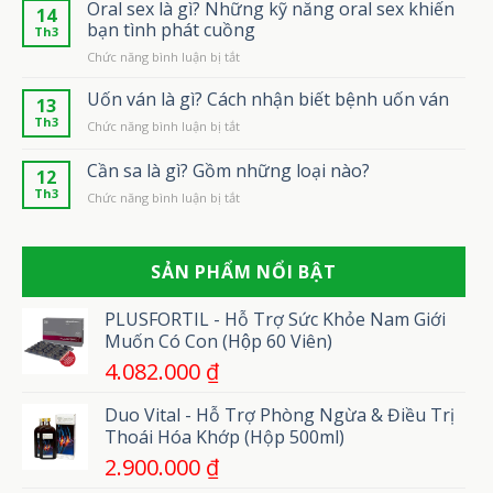
thịt
Oral sex là gì? Những kỹ năng oral sex khiến
ở
14
là
đâu
bạn tình phát cuồng
Th3
gì?
?
ở
Chức năng bình luận bị tắt
Những
Giá
Oral
thông
bao
sex
Uốn ván là gì? Cách nhận biết bệnh uốn ván
tin
nhiêu?
13
là
bạn
Th3
ở
Chức năng bình luận bị tắt
gì?
không
Uốn
Những
thể
ván
Cần sa là gì? Gồm những loại nào?
kỹ
bỏ
12
là
năng
qua
Th3
ở
Chức năng bình luận bị tắt
gì?
oral
Cần
Cách
sex
sa
nhận
khiến
là
biết
bạn
SẢN PHẨM NỔI BẬT
gì?
bệnh
tình
Gồm
uốn
phát
những
ván
PLUSFORTIL - Hỗ Trợ Sức Khỏe Nam Giới
cuồng
loại
Muốn Có Con (Hộp 60 Viên)
nào?
4.082.000
₫
Duo Vital - Hỗ Trợ Phòng Ngừa & Điều Trị
Thoái Hóa Khớp (Hộp 500ml)
2.900.000
₫