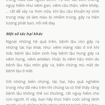
nguy hiểm như viêm gan, viêm cầu thận, viêm khớp,
… rất dễ xảy ra. Hơn nữa, khi lậu cầu khuẩn ký sinh
trong máy sẽ làm máu bị nhiễm trùng, gây ra hiện
tượng phát bạn, nổi mề đay.
Một số tác hại khác
Ngoài những hệ quả trên, bệnh lậu còn gây ra
những tác hại khác như: viêm màng não ở trẻ khi
mắc bệnh lậu bẩm sinh hay bệnh lậu họng gây ra
viêm họng, viêm amidan. Hoặc bị viêm hậu môn do
bệnh lậu hậu môn gây ra, biến chứng mù mắt do
bệnh lậu ở mắt.
Với những biến chứng, tác hại, hậu quả nghiêm
trọng như đã nêu trên thì chúng ta có thể thấy rằng
bệnh lậu không thể coi thường, rất nguy hiểm cho
con người. Vì vậy, bạn hãy thực hiện cuộc sống lành
mạnh và có những biện pháp phòng tránh khoa học.