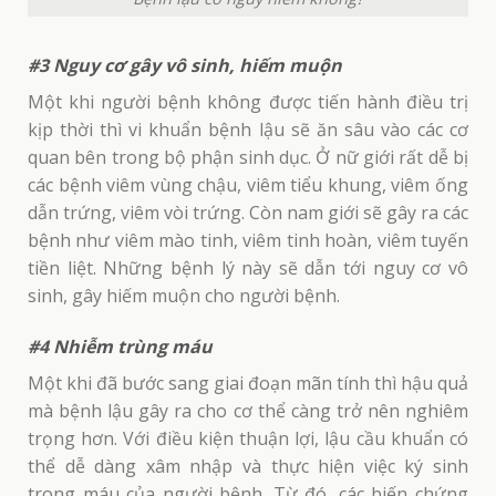
#3 N
guy cơ gây vô sinh, hiếm muộn
Một khi người bệnh không được tiến hành điều trị
kịp thời thì vi khuẩn bệnh lậu sẽ ăn sâu vào các cơ
quan bên trong bộ phận sinh dục. Ở nữ giới rất dễ bị
các bệnh viêm vùng chậu, viêm tiểu khung, viêm ống
dẫn trứng, viêm vòi trứng. Còn nam giới sẽ gây ra các
bệnh như viêm mào tinh, viêm tinh hoàn, viêm tuyến
tiền liệt. Những bệnh lý này sẽ dẫn tới nguy cơ vô
sinh, gây hiếm muộn cho người bệnh.
#4 Nhiễm trùng máu
Một khi đã bước sang giai đoạn mãn tính thì hậu quả
mà bệnh lậu gây ra cho cơ thể càng trở nên nghiêm
trọng hơn. Với điều kiện thuận lợi, lậu cầu khuẩn có
thể dễ dàng xâm nhập và thực hiện việc ký sinh
trong máu của người bệnh. Từ đó, các biến chứng