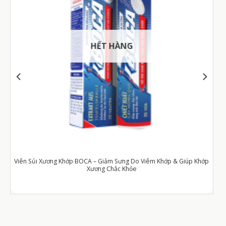
HẾT HÀNG
 Giúp Khớp
Viên Uống MenF1h – Hỗ Trợ Tăng Cường Sinh Lý Nam Giới (Hộp 6 v