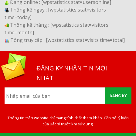
Đang online :
[wpstatistics stat=usersonline]
Thống kê ngày :
[wpstatistics stat=visitors
time=today]
Thống kê tháng :
[wpstatistics stat=visitors
time=month]
Tổng truy cập :
[wpstatistics stat=visits time=total]
ĐĂNG KÝ NHẬN TIN MỚI
NHÁT
ĐĂNG KÝ
Thông tin trên website chỉ mang tính chất tham khảo. Cần hỏi ý kiến
của Bác sĩ trước khi sử dụng.