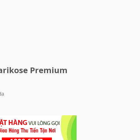
Varikose Premium
da
HẾT HÀNG