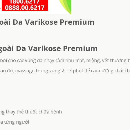
oài Da Varikose Premium
 Cô Đặc Cao Vị Can – Hỗ Trợ Cải Thiện Chức
Linh Tự Đan – Giải pháp cho 
Năng Gan (Hộp 300gr)
1.950.000
₫
oài Da Varikose Premium
 bôi cho các vùng da nhạy cảm như mắt, miệng, vết thương h
Sau đó, massage trong vòng 2 – 3 phút để các dưỡng chất t
ng thay thế thuốc chữa bệnh
ủa từng người