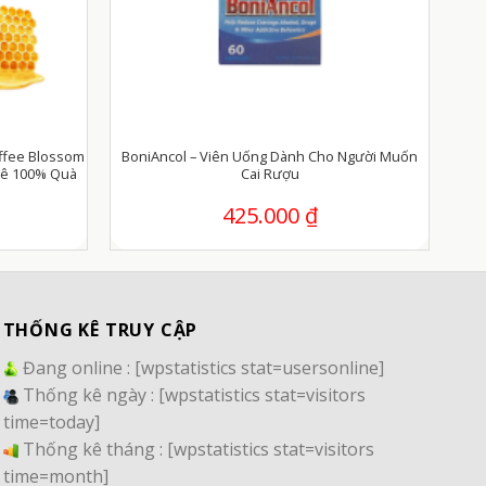
ffee Blossom
BoniAncol – Viên Uống Dành Cho Người Muốn
hê 100% Quà
Cai Rượu
425.000
₫
THỐNG KÊ TRUY CẬP
Đang online :
[wpstatistics stat=usersonline]
Thống kê ngày :
[wpstatistics stat=visitors
time=today]
Thống kê tháng :
[wpstatistics stat=visitors
time=month]