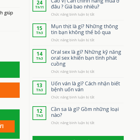
Cao Vị Can chính hãng mua ở
24
đâu ? Giá bao nhiêu?
Th11
h giúp
ở
Chức năng bình luận bị tắt
Cao
Vị
Mụn thịt là gì? Những thông
15
Can
tin bạn không thể bỏ qua
Th3
chính
ở
Chức năng bình luận bị tắt
hãng
Mụn
mua
thịt
Oral sex là gì? Những kỹ năng
ở
14
là
đâu
oral sex khiến bạn tình phát
Th3
gì?
?
cuồng
Những
Giá
ở
Chức năng bình luận bị tắt
thông
bao
Oral
tin
nhiêu?
sex
bạn
Uốn ván là gì? Cách nhận biết
13
là
không
bệnh uốn ván
Th3
gì?
thể
ở
Chức năng bình luận bị tắt
Những
bỏ
Uốn
kỹ
qua
ván
Cần sa là gì? Gồm những loại
năng
12
là
oral
nào?
Th3
gì?
sex
ở
Chức năng bình luận bị tắt
Cách
khiến
Cần
nhận
bạn
sa
biết
tình
là
bệnh