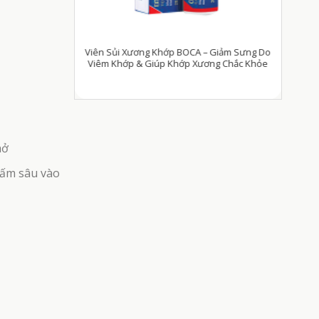
Viên Sủi Xương Khớp BOCA – Giảm Sưng Do
Viên Uô
người hiếm muộn
Viêm Khớp & Giúp Khớp Xương Chắc Khỏe
ở
hấm sâu vào