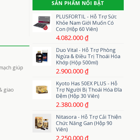
phát
SẢN PHẨM NỔI BẬT
gì?
uốn
cuồng
Gồm
ván
những
PLUSFORTIL - Hỗ Trợ Sức
loại
Khỏe Nam Giới Muốn Có
nào?
Con (Hộp 60 Viên)
4.082.000
₫
Duo Vital - Hỗ Trợ Phòng
Ngừa & Điều Trị Thoái Hóa
Khớp (Hộp 500ml)
 mạch giúp
2.900.000
₫
Kyoto Has 50EX PLUS - Hỗ
& giao
Trợ Người Bị Thoái Hóa Đĩa
Đệm (Hộp 30 Viên)
2.380.000
₫
Nitasora - Hỗ Trợ Cải Thiện
Chức Năng Gan (Hộp 90
Viên)
2.250.000
₫