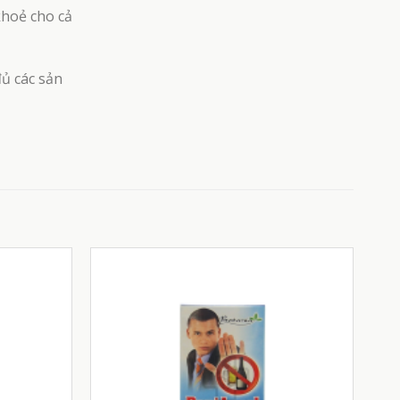
khoẻ cho cả
đủ các sản