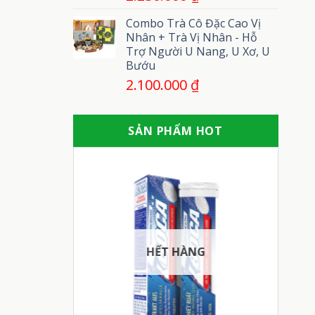
Combo Trà Cô Đặc Cao Vị
Nhân + Trà Vị Nhân - Hỗ
Trợ Người U Nang, U Xơ, U
Bướu
2.100.000
₫
SẢN PHẨM HOT
HẾT HÀNG