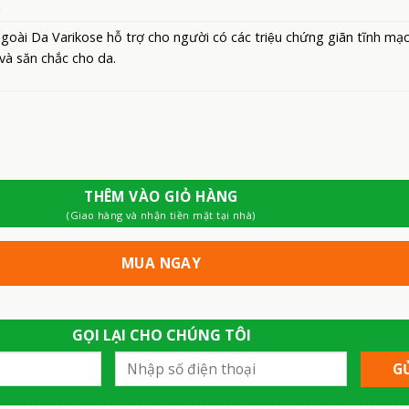
.
ài Da Varikose hỗ trợ cho người có các triệu chứng giãn tĩnh mạc
và săn chắc cho da.
THÊM VÀO GIỎ HÀNG
(Giao hàng và nhận tiền mặt tại nhà)
MUA NGAY
GỌI LẠI CHO CHÚNG TÔI