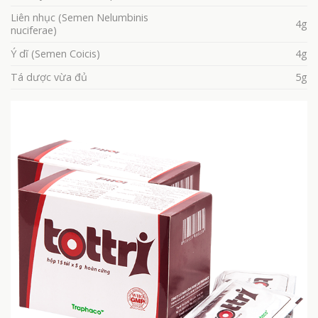
Liên nhục (Semen Nelumbinis
4g
nuciferae)
Ý dĩ (Semen Coicis)
4g
Tá dược vừa đủ
5g