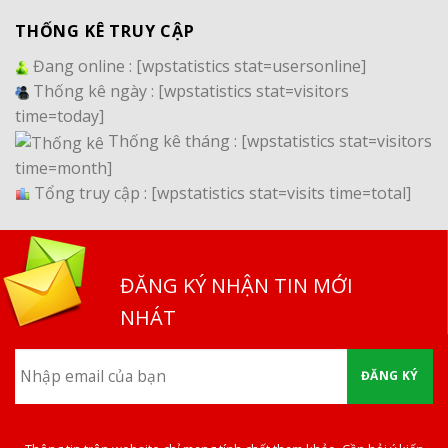
THỐNG KÊ TRUY CẬP
Đang online :
[wpstatistics stat=usersonline]
Thống kê ngày :
[wpstatistics stat=visitors
time=today]
Thống kê tháng :
[wpstatistics stat=visitors
time=month]
Tổng truy cập :
[wpstatistics stat=visits time=total]
ĐĂNG KÝ NHẬN TIN MỚI
NHÁT
ĐĂNG KÝ