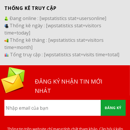
THỐNG KÊ TRUY CẬP
Đang online :
[wpstatistics stat=usersonline]
Thống kê ngày :
[wpstatistics stat=visitors
time=today]
Thống kê tháng :
[wpstatistics stat=visitors
time=month]
Tổng truy cập :
[wpstatistics stat=visits time=total]
ĐĂNG KÝ NHẬN TIN MỚI
NHÁT
ĐĂNG KÝ
Thông tin trên website chỉ mang tính chất tham khảo. Cần hỏi ý kiến