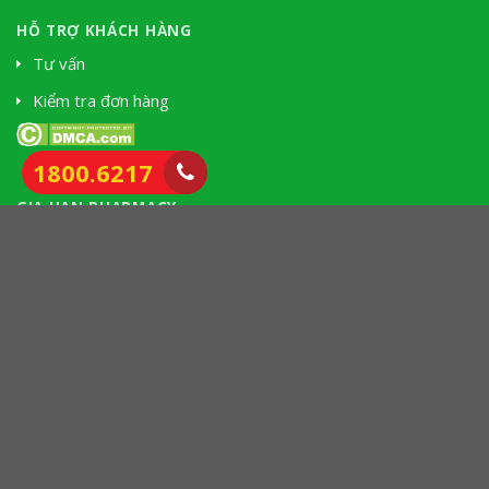
HỖ TRỢ KHÁCH HÀNG
Tư vấn
Kiểm tra đơn hàng
Soki Tium
nhà thuốc tây
1800.6217
GIA HAN PHARMACY
Nhà Thuốc Gia Hân: 284/43 Lý Thường Kiệt, P. Diên
Hồng, TP. HCM
0902.777.354 - 1800.6217
tuvan@giahanpharmacy.vn