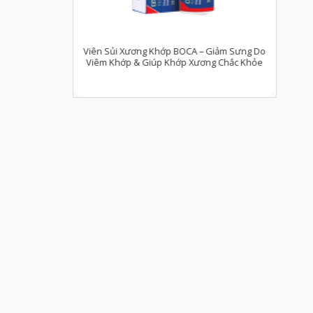
p BOCA – Giảm Sưng Do
Viên Uống MenF1h – Hỗ Trợ Tăng Cường Sinh Lý
Khớp Xương Chắc Khỏe
Nam Giới (Hộp 6 viên)