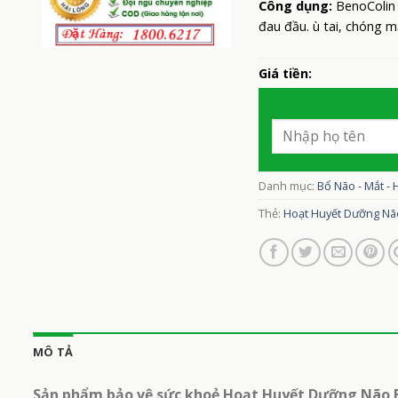
Công dụng:
BenoColin
đau đầu. ù tai, chóng m
Giá tiền:
Danh mục:
Bổ Não - Mắt - 
Thẻ:
Hoạt Huyết Dưỡng Nã
MÔ TẢ
Sản phẩm bảo vệ sức khoẻ Hoạt Huyết Dưỡng Não