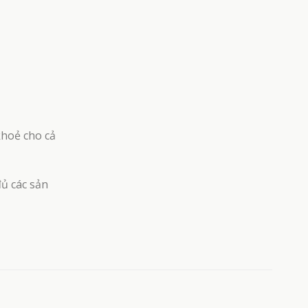
khoẻ cho cả
đủ các sản