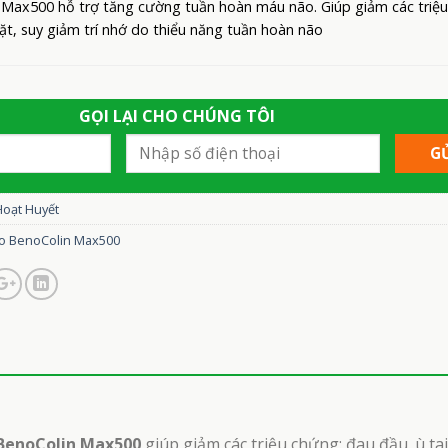
 Max500 hỗ trợ tăng cường tuần hoàn máu não. Giúp giảm các triệu
ặt, suy giảm trí nhớ do thiểu năng tuần hoàn não
GỌI LẠI CHO CHÚNG TÔI
Hoạt Huyết
o BenoColin Max500
 BenoColin Max500
giúp giảm các triệu chứng: đau đầu. ù ta