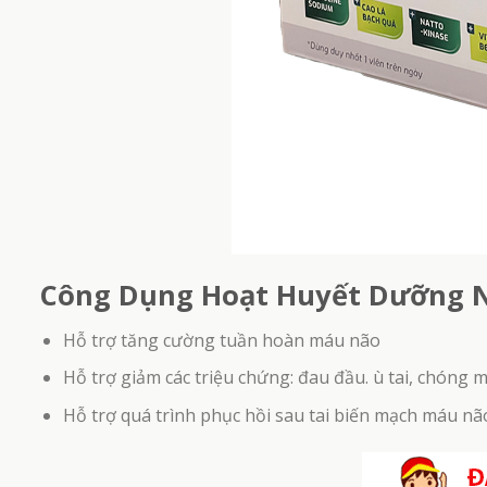
Trà Cô Đặc Cao Vị Can – Hỗ Trợ Cải Thiện Ch
Năng Gan (Hộp 300gr)
1.950.000
₫
Công Dụng Hoạt Huyết Dưỡng 
Hỗ trợ tăng cường tuần hoàn máu não
Hỗ trợ giảm các triệu chứng: đau đầu. ù tai, chóng 
Hỗ trợ quá trình phục hồi sau tai biến mạch máu nã