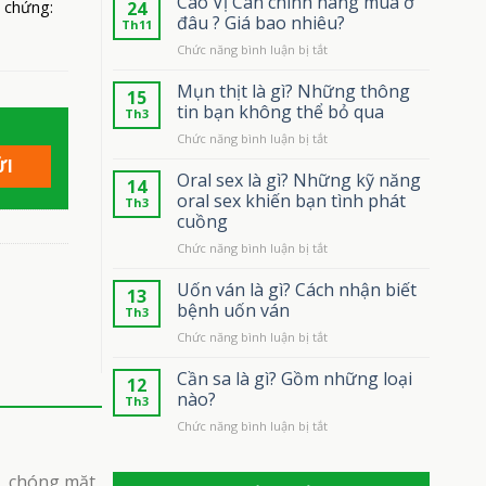
Cao Vị Can chính hãng mua ở
 chứng:
24
đâu ? Giá bao nhiêu?
Th11
ở
Chức năng bình luận bị tắt
Cao
Vị
Mụn thịt là gì? Những thông
15
Can
tin bạn không thể bỏ qua
Th3
chính
ở
Chức năng bình luận bị tắt
hãng
Mụn
mua
thịt
Oral sex là gì? Những kỹ năng
ở
14
là
đâu
oral sex khiến bạn tình phát
Th3
gì?
?
cuồng
Những
Giá
ở
Chức năng bình luận bị tắt
thông
bao
Oral
tin
nhiêu?
sex
bạn
Uốn ván là gì? Cách nhận biết
13
là
không
bệnh uốn ván
Th3
gì?
thể
ở
Chức năng bình luận bị tắt
Những
bỏ
Uốn
kỹ
qua
ván
Cần sa là gì? Gồm những loại
năng
12
là
oral
nào?
Th3
gì?
sex
ở
Chức năng bình luận bị tắt
Cách
khiến
Cần
nhận
bạn
sa
biết
tình
i, chóng mặt,
là
bệnh