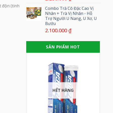
t độn (tinh
Combo Trà Cô Đặc Cao Vị
Nhân + Trà Vị Nhân - Hỗ
Trợ Người U Nang, U Xơ, U
Bướu
2.100.000
₫
SẢN PHẨM HOT
 HÀNG
HẾT HÀNG