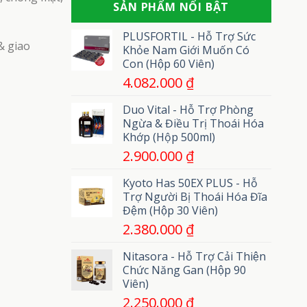
phát
SẢN PHẨM NỔI BẬT
gì?
uốn
cuồng
Gồm
ván
những
PLUSFORTIL - Hỗ Trợ Sức
loại
& giao
Khỏe Nam Giới Muốn Có
nào?
Con (Hộp 60 Viên)
4.082.000
₫
Duo Vital - Hỗ Trợ Phòng
Ngừa & Điều Trị Thoái Hóa
Khớp (Hộp 500ml)
2.900.000
₫
Kyoto Has 50EX PLUS - Hỗ
Trợ Người Bị Thoái Hóa Đĩa
Đệm (Hộp 30 Viên)
2.380.000
₫
Nitasora - Hỗ Trợ Cải Thiện
Chức Năng Gan (Hộp 90
Viên)
2.250.000
₫