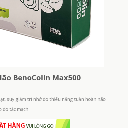
ức
Viên Sủi Xương Khớ
Linh Tự Đan – Giải pháp cho người hiếm muộn
Viêm Khớp & Giúp 
Não BenoColin Max500
mặt, suy giảm trí nhớ do thiểu năng tuần hoàn não
o do tắc mạch