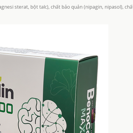
nesi sterat, bột talc), chất bảo quản (nipagin, nipasol), chấ
HẾT HÀNG
HẾT