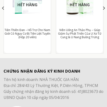
HẾT HÀNG
HẾT HÀNG
Tiền Thiên Đan – Hỗ Trợ Cho Nam
Viên Uống An Thảo Phụ – Giúp
Giới Có Nguy Cơ Bị Tiền Liệt Tuyến
Giảm Sự Phát Triển Của U Xơ Tử
(Hộp 20 viên)
Cung & U Nang Buồng Trứng
CHỨNG NHẬN ĐĂNG KÝ KINH DOANH
Tên hộ kinh doanh: NHÀ THUỐC GIA HÂN
Địa chỉ: 284/43 Lý Thường Kiệt, P.Diên Hồng, TPHCM
Giấy chứng nhận đăng ký kinh doanh số: 41J8023673 do
UBND Quận 10 cấp ngày 05/04/2016