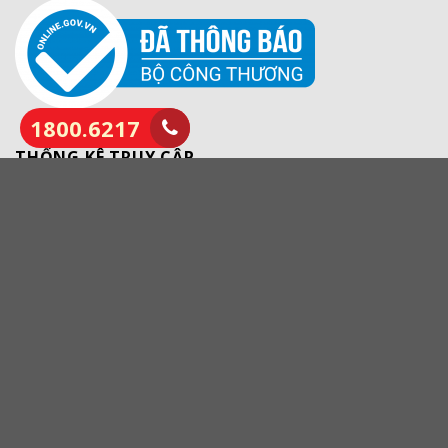
1800.6217
THỐNG KÊ TRUY CẬP
Đang online :
[wpstatistics stat=usersonline]
Thống kê ngày :
[wpstatistics stat=visitors
time=today]
Thống kê tháng :
[wpstatistics stat=visitors
time=month]
Tổng truy cập :
[wpstatistics stat=visits time=total]
ĐĂNG KÝ NHẬN TIN MỚI
NHÁT