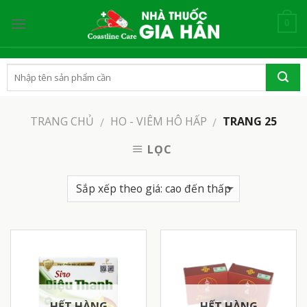
Skip
to
0
content
TRANG CHỦ
HO - VIÊM HÔ HẤP
TRANG 25
/
/
LỌC
HẾT HÀNG
HẾT HÀNG