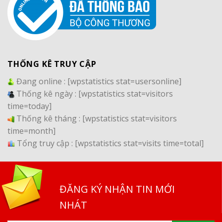
THỐNG KÊ TRUY CẬP
Đang online :
[wpstatistics stat=usersonline]
Thống kê ngày :
[wpstatistics stat=visitors
time=today]
Thống kê tháng :
[wpstatistics stat=visitors
time=month]
Tổng truy cập :
[wpstatistics stat=visits time=total]
ĐĂNG KÝ NHẬN TIN MỚI
NHÁT