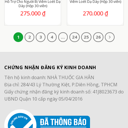
Hỗ Trợ Cho Người Bị Viêm Loét Dạ
Viêm Loét Dạ Dày (Hộp 30 viên)
Dày (Hộp 30 viên)
275.000
₫
270.000
₫
1
2
3
4
…
24
25
26
CHỨNG NHẬN ĐĂNG KÝ KINH DOANH
Tên hộ kinh doanh: NHÀ THUỐC GIA HÂN
Địa chỉ: 284/43 Lý Thường Kiệt, P.Diên Hồng, TPHCM
Giấy chứng nhận đăng ký kinh doanh số: 41J8023673 do
UBND Quận 10 cấp ngày 05/04/2016