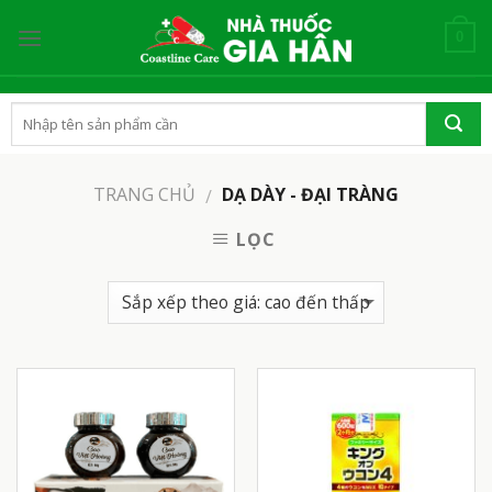
Skip
to
0
content
TRANG CHỦ
DẠ DÀY - ĐẠI TRÀNG
/
LỌC