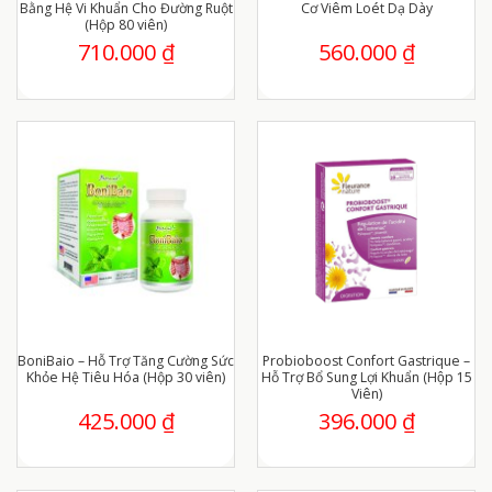
Bằng Hệ Vi Khuẩn Cho Đường Ruột
Cơ Viêm Loét Dạ Dày
(Hộp 80 viên)
710.000
₫
560.000
₫
BoniBaio – Hỗ Trợ Tăng Cường Sức
Probioboost Confort Gastrique –
Khỏe Hệ Tiêu Hóa (Hộp 30 viên)
Hỗ Trợ Bổ Sung Lợi Khuẩn (Hộp 15
Viên)
425.000
₫
396.000
₫