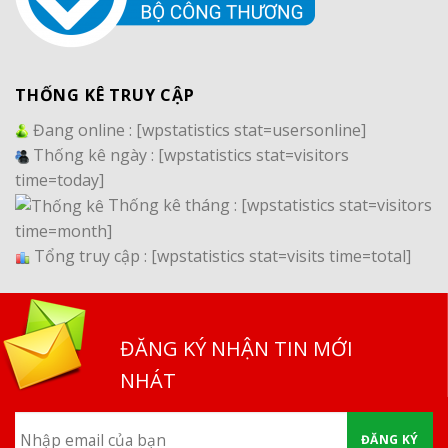
THỐNG KÊ TRUY CẬP
Đang online :
[wpstatistics stat=usersonline]
Thống kê ngày :
[wpstatistics stat=visitors
time=today]
Thống kê tháng :
[wpstatistics stat=visitors
time=month]
Tổng truy cập :
[wpstatistics stat=visits time=total]
ĐĂNG KÝ NHẬN TIN MỚI
NHÁT
ĐĂNG KÝ