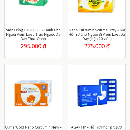
Viên Uống GASTOSIC – Dành Cho
Nano Curcumin Scurma Fizzy – Sủi
Người Viêm Loét, Trào Ngược Dạ
Hỗ Trợ Cho Người Bị Viêm Loét Dạ
Dày Thực Quản
Dày (Hộp 20 viên)
295.000
₫
275.000
₫
CumarGold Nano Curcumin New –
AGAR HP – Hỗ Trợ Phòng Người