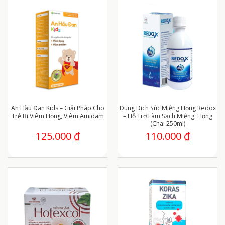
An Hầu Đan Kids – Giải Pháp Cho
Dung Dịch Súc Miệng Họng Redox
Trẻ Bị Viêm Họng, Viêm Amidam
– Hỗ Trợ Làm Sạch Miệng, Họng
(Chai 250ml)
125.000
₫
110.000
₫