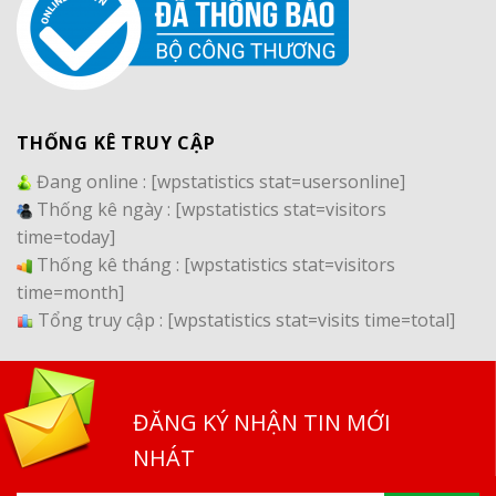
THỐNG KÊ TRUY CẬP
Đang online :
[wpstatistics stat=usersonline]
Thống kê ngày :
[wpstatistics stat=visitors
time=today]
Thống kê tháng :
[wpstatistics stat=visitors
time=month]
Tổng truy cập :
[wpstatistics stat=visits time=total]
ĐĂNG KÝ NHẬN TIN MỚI
NHÁT