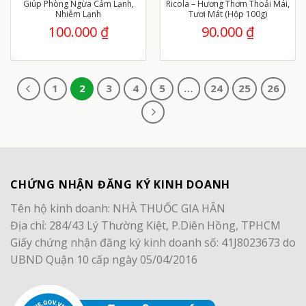
Giúp Phòng Ngừa Cảm Lạnh,
Ricola – Hương Thơm Thoải Mái,
Nhiễm Lạnh
Tươi Mát (Hộp 100g)
100.000
₫
90.000
₫
1
2
3
4
5
…
24
25
26
CHỨNG NHẬN ĐĂNG KÝ KINH DOANH
Tên hộ kinh doanh: NHÀ THUỐC GIA HÂN
Địa chỉ: 284/43 Lý Thường Kiệt, P.Diên Hồng, TPHCM
Giấy chứng nhận đăng ký kinh doanh số: 41J8023673 do
UBND Quận 10 cấp ngày 05/04/2016