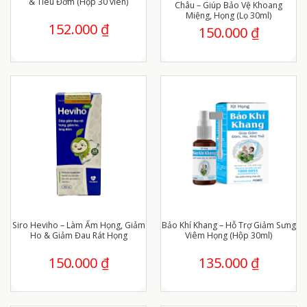
& Tiêu Đờm (Hộp 30 viên)
Châu – Giúp Bảo Vệ Khoang
Miệng, Họng (Lọ 30ml)
152.000
₫
150.000
₫
Siro Heviho – Làm Ấm Họng, Giảm
Bảo Khí Khang – Hỗ Trợ Giảm Sưng
Ho & Giảm Đau Rát Họng
Viêm Họng (Hộp 30ml)
150.000
₫
135.000
₫