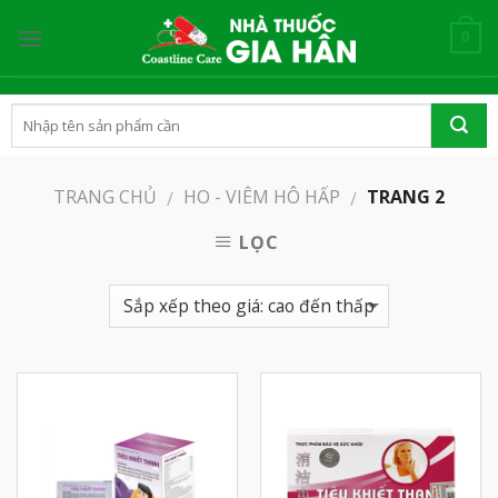
Skip
to
0
content
TRANG CHỦ
HO - VIÊM HÔ HẤP
TRANG 2
/
/
LỌC