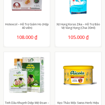
Hotexcol – Hỗ Trợ Giảm Ho (Hộp
Xịt Họng Koras Zika – Hỗ Trợ Bảo
40 viên)
Vệ Vùng Họng (Chai 30ml)
108.000
₫
105.000
₫
Tinh Dầu Khuynh Diệp Mệ Đoan –
Kẹo Thảo Mộc Swiss Herb Hiệu