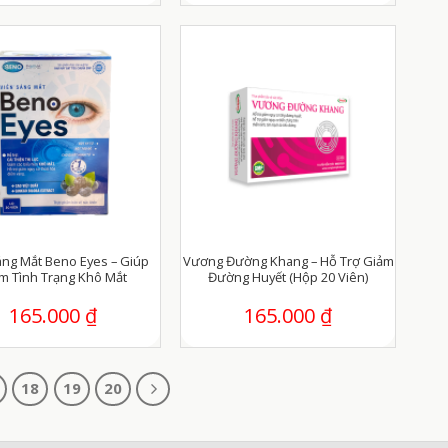
áng Mắt Beno Eyes – Giúp
Vương Đường Khang – Hỗ Trợ Giảm
m Tình Trạng Khô Mắt
Đường Huyết (Hộp 20 Viên)
165.000
₫
165.000
₫
18
19
20