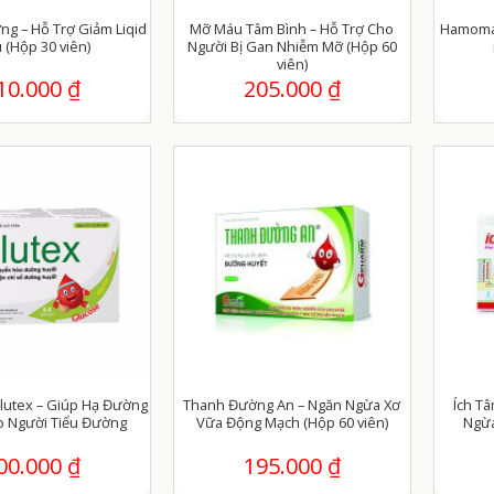
ng – Hỗ Trợ Giảm Liqid
Mỡ Máu Tâm Bình – Hỗ Trợ Cho
Hamomax
 (Hộp 30 viên)
Người Bị Gan Nhiễm Mỡ (Hộp 60
viên)
10.000
₫
205.000
₫
lutex – Giúp Hạ Đường
Thanh Đường An – Ngăn Ngừa Xơ
Ích T
o Người Tiểu Đường
Vữa Động Mạch (Hộp 60 viên)
Ngừa
00.000
₫
195.000
₫