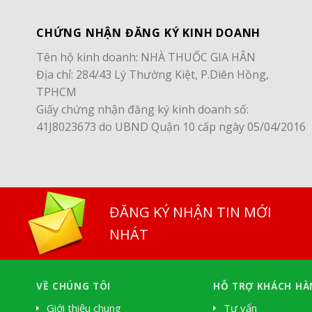
CHỨNG NHẬN ĐĂNG KÝ KINH DOANH
Tên hộ kinh doanh: NHÀ THUỐC GIA HÂN
Địa chỉ: 284/43 Lý Thường Kiệt, P.Diên Hồng,
TPHCM
Giấy chứng nhận đăng ký kinh doanh số:
41J8023673 do UBND Quận 10 cấp ngày 05/04/2016
ĐĂNG KÝ NHẬN TIN MỚI
NHÁT
VỀ CHÚNG TÔI
HỖ TRỢ KHÁCH HÀ
Giới thiệu chung
Tư vấn