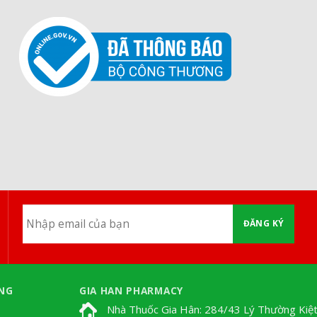
ĐĂNG KÝ
NG
GIA HAN PHARMACY
Nhà Thuốc Gia Hân: 284/43 Lý Thường Kiệt