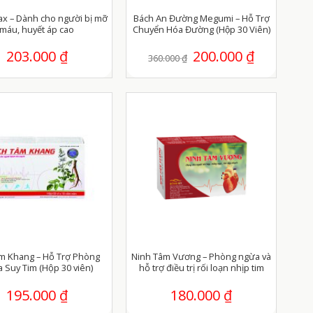
 – Dành cho người bị mỡ
Bách An Đường Megumi – Hỗ Trợ
máu, huyết áp cao
Chuyển Hóa Đường (Hộp 30 Viên)
203.000
₫
Giá
200.000
₫
Giá
360.000
₫
gốc
hiện
là:
tại
360.000 ₫.
là:
200.000 ₫.
âm Khang – Hỗ Trợ Phòng
Ninh Tâm Vương – Phòng ngừa và
 Suy Tim (Hộp 30 viên)
hỗ trợ điều trị rối loạn nhịp tim
195.000
₫
180.000
₫