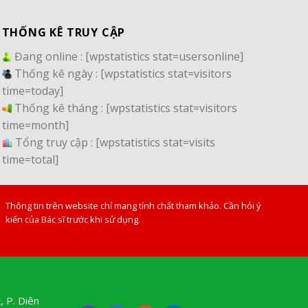
THỐNG KÊ TRUY CẬP
Đang online :
[wpstatistics stat=usersonline]
Thống kê ngày :
[wpstatistics stat=visitors
time=today]
Thống kê tháng :
[wpstatistics stat=visitors
time=month]
Tổng truy cập :
[wpstatistics stat=visits
time=total]
Thông tin trên website chỉ mang tính chất tham khảo. Cần hỏi ý
kiến của Bác sĩ trước khi sử dụng.
, P. Diên