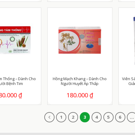
m Thống – Dành Cho
Hồng Mạch Khang – Dành Cho
Viên S
ười Bệnh Tim
Người Huyết Áp Thấp
Giả
80.000
₫
180.000
₫
1
2
3
4
5
6
…