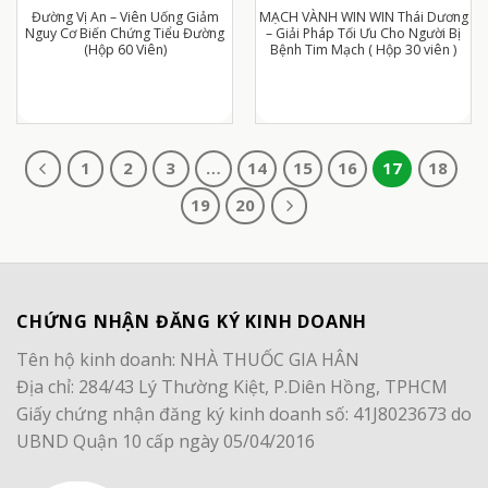
Đường Vị An – Viên Uống Giảm
MẠCH VÀNH WIN WIN Thái Dương
Nguy Cơ Biến Chứng Tiểu Đường
– Giải Pháp Tối Ưu Cho Người Bị
(Hộp 60 Viên)
Bệnh Tim Mạch ( Hộp 30 viên )
1
2
3
…
14
15
16
17
18
19
20
CHỨNG NHẬN ĐĂNG KÝ KINH DOANH
Tên hộ kinh doanh: NHÀ THUỐC GIA HÂN
Địa chỉ: 284/43 Lý Thường Kiệt, P.Diên Hồng, TPHCM
Giấy chứng nhận đăng ký kinh doanh số: 41J8023673 do
UBND Quận 10 cấp ngày 05/04/2016