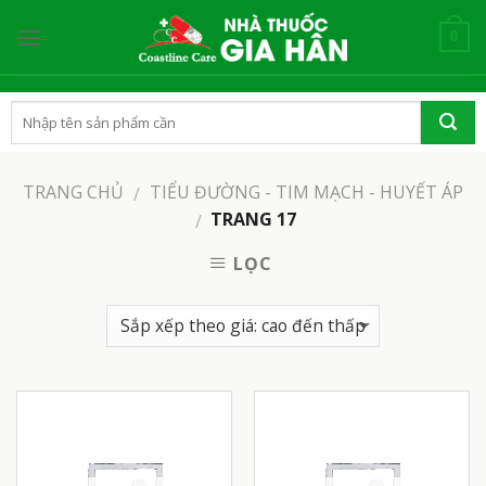
Skip
to
0
content
TRANG CHỦ
TIỂU ĐƯỜNG - TIM MẠCH - HUYẾT ÁP
/
TRANG 17
/
LỌC