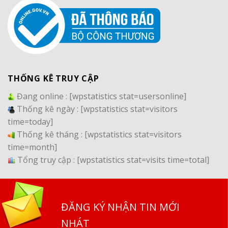
THỐNG KÊ TRUY CẬP
Đang online :
[wpstatistics stat=usersonline]
Thống kê ngày :
[wpstatistics stat=visitors
time=today]
Thống kê tháng :
[wpstatistics stat=visitors
time=month]
Tổng truy cập :
[wpstatistics stat=visits time=total]
ĐĂNG KÝ NHẬN TIN MỚI
NHÁT