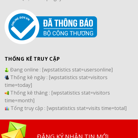
THỐNG KÊ TRUY CẬP
Đang online :
[wpstatistics stat=usersonline]
Thống kê ngày :
[wpstatistics stat=visitors
time=today]
Thống kê tháng :
[wpstatistics stat=visitors
time=month]
Tổng truy cập :
[wpstatistics stat=visits time=total]
ĐĂNG KÝ NHẬN TIN MỚI