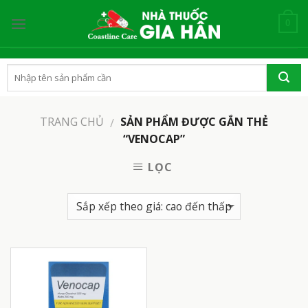
Skip
to
0
content
TRANG CHỦ
SẢN PHẨM ĐƯỢC GẮN THẺ
/
“VENOCAP”
LỌC