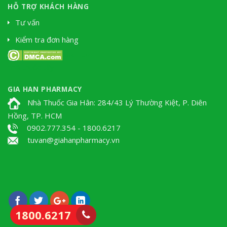
HỖ TRỢ KHÁCH HÀNG
Tư vấn
Kiểm tra đơn hàng
Soki Tium
nhà thuốc tây
GIA HAN PHARMACY
Nhà Thuốc Gia Hân: 284/43 Lý Thường Kiệt, P. Diên
Hồng, TP. HCM
0902.777.354 - 1800.6217
tuvan@giahanpharmacy.vn
1800.6217