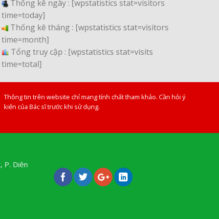
Thống kê ngày :
[wpstatistics stat=visitors
time=today]
Thống kê tháng :
[wpstatistics stat=visitors
time=month]
Tổng truy cập :
[wpstatistics stat=visits
time=total]
Thông tin trên website chỉ mang tính chất tham khảo. Cần hỏi ý
kiến của Bác sĩ trước khi sử dụng.
, P. Diên