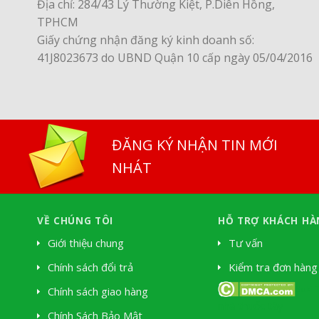
Địa chỉ: 284/43 Lý Thường Kiệt, P.Diên Hồng,
TPHCM
Giấy chứng nhận đăng ký kinh doanh số:
41J8023673 do UBND Quận 10 cấp ngày 05/04/2016
ĐĂNG KÝ NHẬN TIN MỚI
NHÁT
VỀ CHÚNG TÔI
HỖ TRỢ KHÁCH HÀ
Giới thiệu chung
Tư vấn
Chính sách đổi trả
Kiểm tra đơn hàng
Soki 
Chính sách giao hàng
nhà thuốc tây
Chính Sách Bảo Mật