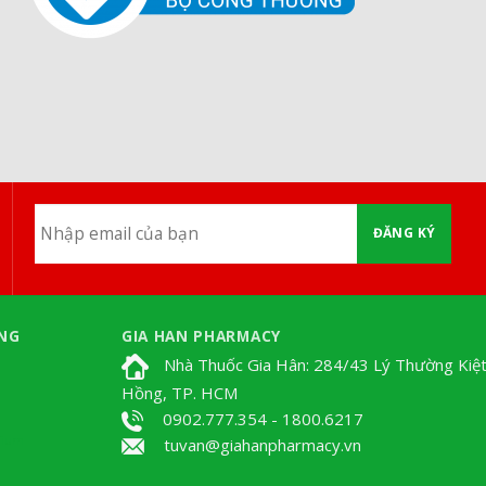
ĐĂNG KÝ
NG
GIA HAN PHARMACY
Nhà Thuốc Gia Hân: 284/43 Lý Thường Kiệt
Hồng, TP. HCM
0902.777.354 - 1800.6217
Tium
tuvan@giahanpharmacy.vn