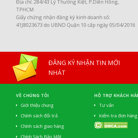
Địa chỉ: 284/43 Lý Thường Kiệt, P.Diên Hồng,
TPHCM
Giấy chứng nhận đăng ký kinh doanh số:
41J8023673 do UBND Quận 10 cấp ngày 05/04/2016
ĐĂNG KÝ NHẬN TIN MỚI
NHÁT
VỀ CHÚNG TÔI
HỖ TRỢ KHÁCH HÀ
Giới thiệu chung
Tư vấn
Chính sách đổi trả
Kiểm tra đơn hàng
Soki 
Chính sách giao hàng
nhà thuốc tây
Chính Sách Bảo Mật