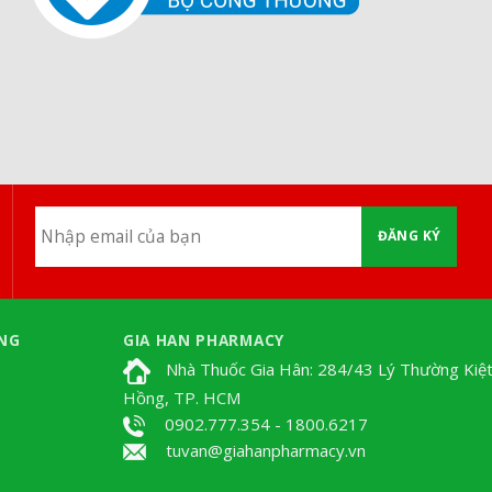
ĐĂNG KÝ
NG
GIA HAN PHARMACY
Nhà Thuốc Gia Hân: 284/43 Lý Thường Kiệt
Hồng, TP. HCM
0902.777.354 - 1800.6217
Tium
tuvan@giahanpharmacy.vn