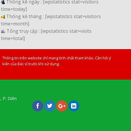
Thống kê ngày :
[wpstatistics stat=visitors
time=today]
Thống kê tháng :
[wpstatistics stat=visitors
time=month]
Tổng truy cập :
[wpstatistics stat=visits
time=total]
Thông tin trên website chỉ mang tính chất tham khảo. Cần hỏi ý
kiến của Bác sĩ trước khi sử dụng.
, P. Diên